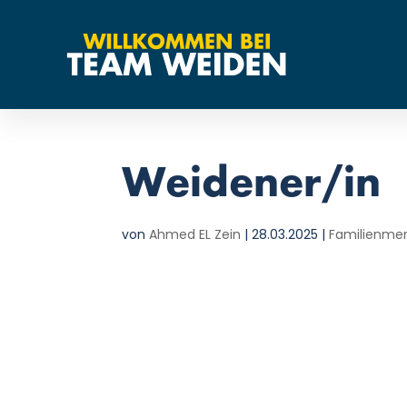
Weidener/in
von
Ahmed EL Zein
|
28.03.2025
|
Familienme