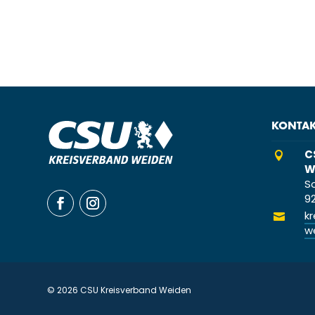
KONTA
C

W
S
9
k

w
© 2026 CSU Kreisverband Weiden