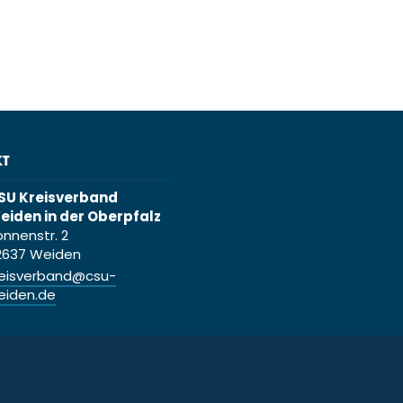
KT
SU Kreisverband
eiden in der Oberpfalz
onnenstr. 2
2637 Weiden
reisverband@csu-
eiden.de